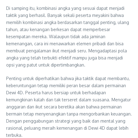
Di samping itu, kombinasi angka yang sesuai dapat menjadi
taktik yang berhasil. Banyak sekali peserta meyakini bahwa
memilih kombinasi angka berdasarkan tanggal penting, ulang
tahun, atau kenangan berkesan dapat memperbesar
kesempatan mereka. Walaupun tidak ada jaminan
kemenangan, cara ini menawarkan elemen pribadi dan bisa
membuat pengalaman ikut menjadi seru. Mengadaptasi pola
angka yang telah terbukti efektif mampu juga bisa menjadi
opsi yang patut untuk dipertimbangkan.
Penting untuk diperhatikan bahwa jika taktik dapat membantu,
keberuntungan tetap memiliki peran besar dalam permainan
Dewi 4D. Peserta harus bersiap untuk berhadapan
kemungkinan kalah dan tak terseret dalam suasana. Mengatur
anggaran dan ikut secara beretika akan bahwa permainan
bermain tetap menyenangkan tanpa mengorbankan keuangan.
Dengan penggabungan strategi yang baik dan mental yang
rasional, peluang meraih kemenangan di Dewi 4D dapat lebih
terbuka.