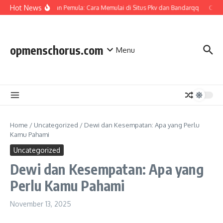
Skip to content
Hot News
Panduan Pemula: Cara Memulai di Situs Pkv dan Bandarqq
Cara 
opmenschorus.com
Menu
Home
/
Uncategorized
/
Dewi dan Kesempatan: Apa yang Perlu
Kamu Pahami
Uncategorized
Dewi dan Kesempatan: Apa yang
Perlu Kamu Pahami
November 13, 2025