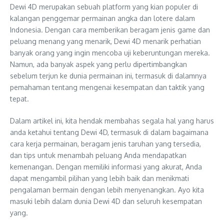
Dewi 4D merupakan sebuah platform yang kian populer di
kalangan penggemar permainan angka dan lotere dalam
Indonesia. Dengan cara memberikan beragam jenis game dan
peluang menang yang menarik, Dewi 4D menarik perhatian
banyak orang yang ingin mencoba uji keberuntungan mereka.
Namun, ada banyak aspek yang perlu dipertimbangkan
sebelum terjun ke dunia permainan ini, termasuk di dalamnya
pemahaman tentang mengenai kesempatan dan taktik yang
tepat.
Dalam artikel ini, kita hendak membahas segala hal yang harus
anda ketahui tentang Dewi 4D, termasuk di dalam bagaimana
cara kerja permainan, beragam jenis taruhan yang tersedia,
dan tips untuk menambah peluang Anda mendapatkan
kemenangan. Dengan memiliki informasi yang akurat, Anda
dapat mengambil pilihan yang lebih baik dan menikmati
pengalaman bermain dengan lebih menyenangkan. Ayo kita
masuki lebih dalam dunia Dewi 4D dan seluruh kesempatan
yang.