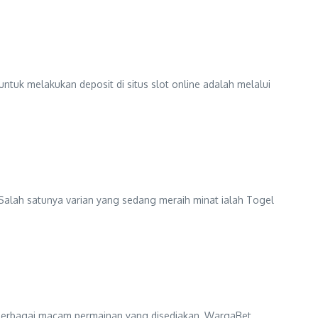
ntuk melakukan deposit di situs slot online adalah melalui
 Salah satunya varian yang sedang meraih minat ialah Togel
n berbagai macam permainan yang disediakan, WargaBet