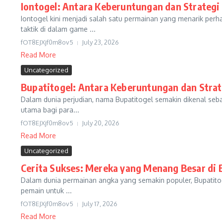
Iontogel: Antara Keberuntungan dan Strategi 
Iontogel kini menjadi salah satu permainan yang menarik per
taktik di dalam game ...
fOT8EJXjf0m8ov5
July 23, 2026
Read More
Uncategorized
Bupatitogel: Antara Keberuntungan dan Strat
Dalam dunia perjudian, nama Bupatitogel semakin dikenal seb
utama bagi para...
fOT8EJXjf0m8ov5
July 20, 2026
Read More
Uncategorized
Cerita Sukses: Mereka yang Menang Besar di 
Dalam dunia permainan angka yang semakin populer, Bupatitoge
pemain untuk ...
fOT8EJXjf0m8ov5
July 17, 2026
Read More