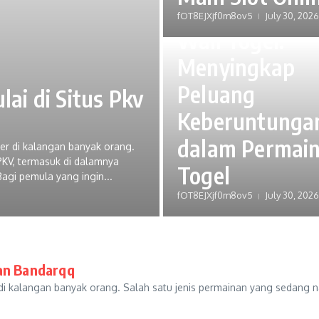
Uncategorized
fOT8EJXjf0m8ov5
July 30, 2026
Wali Togel:
Menyingkap
Peluang
ai di Situs Pkv
Keberuntunga
dalam Permai
uler di kalangan banyak orang.
PKV, termasuk di dalamnya
Togel
agi pemula yang ingin...
fOT8EJXjf0m8ov5
July 30, 2026
dan Bandarqq
ler di kalangan banyak orang. Salah satu jenis permainan yang sedang