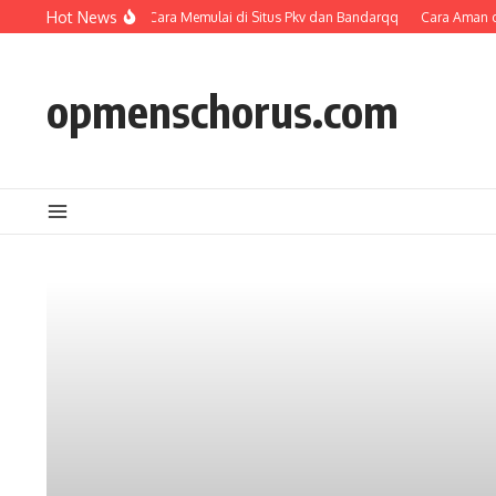
Skip to content
Hot News
Panduan Pemula: Cara Memulai di Situs Pkv dan Bandarqq
Cara Aman dan
opmenschorus.com