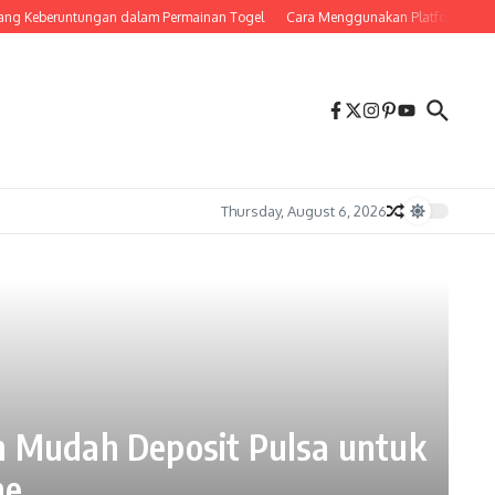
ng Keberuntungan dalam Permainan Togel
Cara Menggunakan Platform Warga
Thursday, August 6, 2026
 Mudah Deposit Pulsa untuk
ne