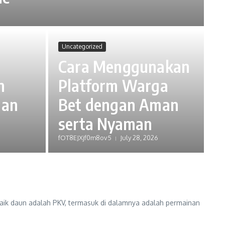
Uncategorized
Cara Menggunakan
n
Platform Warga
nan
Bet dengan Aman
serta Nyaman
fOT8EJXjf0m8ov5
July 28, 2026
 naik daun adalah PKV, termasuk di dalamnya adalah permainan