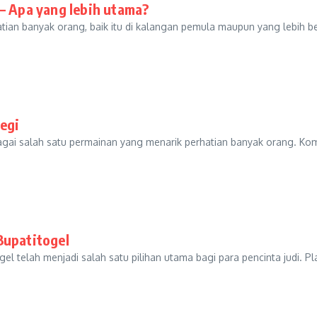
– Apa yang lebih utama?
hatian banyak orang, baik itu di kalangan pemula maupun yang lebi
egi
agai salah satu permainan yang menarik perhatian banyak orang. Komb
Bupatitogel
l telah menjadi salah satu pilihan utama bagi para pencinta judi. 