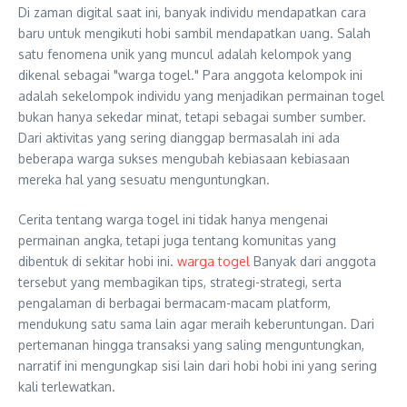
Di zaman digital saat ini, banyak individu mendapatkan cara
baru untuk mengikuti hobi sambil mendapatkan uang. Salah
satu fenomena unik yang muncul adalah kelompok yang
dikenal sebagai "warga togel." Para anggota kelompok ini
adalah sekelompok individu yang menjadikan permainan togel
bukan hanya sekedar minat, tetapi sebagai sumber sumber.
Dari aktivitas yang sering dianggap bermasalah ini ada
beberapa warga sukses mengubah kebiasaan kebiasaan
mereka hal yang sesuatu menguntungkan.
Cerita tentang warga togel ini tidak hanya mengenai
permainan angka, tetapi juga tentang komunitas yang
dibentuk di sekitar hobi ini.
warga togel
Banyak dari anggota
tersebut yang membagikan tips, strategi-strategi, serta
pengalaman di berbagai bermacam-macam platform,
mendukung satu sama lain agar meraih keberuntungan. Dari
pertemanan hingga transaksi yang saling menguntungkan,
narratif ini mengungkap sisi lain dari hobi hobi ini yang sering
kali terlewatkan.