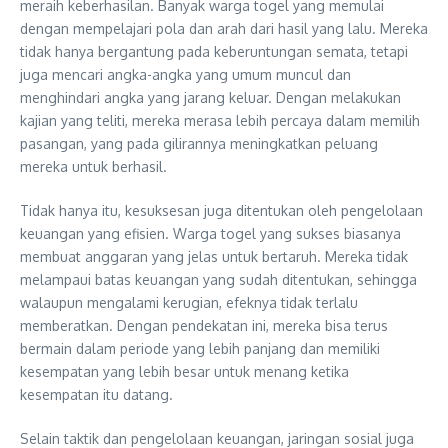
meraih keberhasilan. Banyak warga togel yang memulai
dengan mempelajari pola dan arah dari hasil yang lalu. Mereka
tidak hanya bergantung pada keberuntungan semata, tetapi
juga mencari angka-angka yang umum muncul dan
menghindari angka yang jarang keluar. Dengan melakukan
kajian yang teliti, mereka merasa lebih percaya dalam memilih
pasangan, yang pada gilirannya meningkatkan peluang
mereka untuk berhasil.
Tidak hanya itu, kesuksesan juga ditentukan oleh pengelolaan
keuangan yang efisien. Warga togel yang sukses biasanya
membuat anggaran yang jelas untuk bertaruh. Mereka tidak
melampaui batas keuangan yang sudah ditentukan, sehingga
walaupun mengalami kerugian, efeknya tidak terlalu
memberatkan. Dengan pendekatan ini, mereka bisa terus
bermain dalam periode yang lebih panjang dan memiliki
kesempatan yang lebih besar untuk menang ketika
kesempatan itu datang.
Selain taktik dan pengelolaan keuangan, jaringan sosial juga