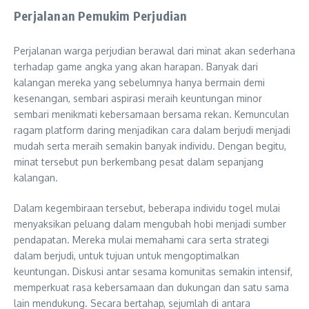
Perjalanan Pemukim Perjudian
Perjalanan warga perjudian berawal dari minat akan sederhana
terhadap game angka yang akan harapan. Banyak dari
kalangan mereka yang sebelumnya hanya bermain demi
kesenangan, sembari aspirasi meraih keuntungan minor
sembari menikmati kebersamaan bersama rekan. Kemunculan
ragam platform daring menjadikan cara dalam berjudi menjadi
mudah serta meraih semakin banyak individu. Dengan begitu,
minat tersebut pun berkembang pesat dalam sepanjang
kalangan.
Dalam kegembiraan tersebut, beberapa individu togel mulai
menyaksikan peluang dalam mengubah hobi menjadi sumber
pendapatan. Mereka mulai memahami cara serta strategi
dalam berjudi, untuk tujuan untuk mengoptimalkan
keuntungan. Diskusi antar sesama komunitas semakin intensif,
memperkuat rasa kebersamaan dan dukungan dan satu sama
lain mendukung. Secara bertahap, sejumlah di antara