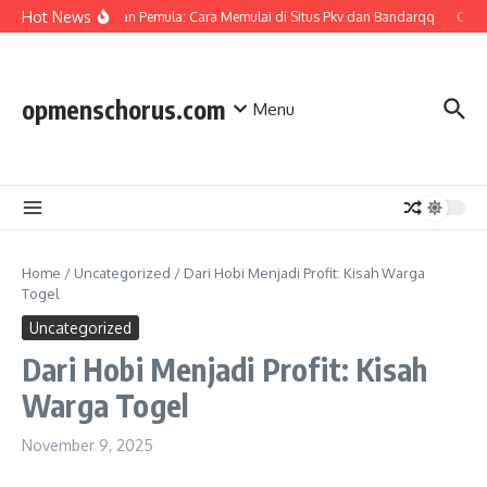
Skip to content
Hot News
Panduan Pemula: Cara Memulai di Situs Pkv dan Bandarqq
Cara 
opmenschorus.com
Menu
Home
/
Uncategorized
/
Dari Hobi Menjadi Profit: Kisah Warga
Togel
Uncategorized
Dari Hobi Menjadi Profit: Kisah
Warga Togel
November 9, 2025