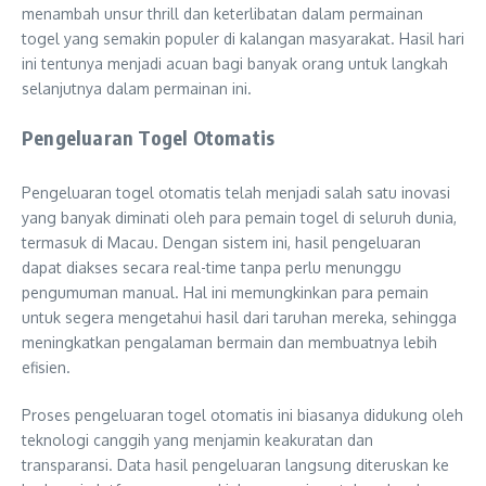
menambah unsur thrill dan keterlibatan dalam permainan
togel yang semakin populer di kalangan masyarakat. Hasil hari
ini tentunya menjadi acuan bagi banyak orang untuk langkah
selanjutnya dalam permainan ini.
Pengeluaran Togel Otomatis
Pengeluaran togel otomatis telah menjadi salah satu inovasi
yang banyak diminati oleh para pemain togel di seluruh dunia,
termasuk di Macau. Dengan sistem ini, hasil pengeluaran
dapat diakses secara real-time tanpa perlu menunggu
pengumuman manual. Hal ini memungkinkan para pemain
untuk segera mengetahui hasil dari taruhan mereka, sehingga
meningkatkan pengalaman bermain dan membuatnya lebih
efisien.
Proses pengeluaran togel otomatis ini biasanya didukung oleh
teknologi canggih yang menjamin keakuratan dan
transparansi. Data hasil pengeluaran langsung diteruskan ke