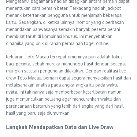
Mengetahui bagaimana hadiah dibagikan antara pemain dapat
menentukan cara pemain beter. Terkadang hadiah jackpot
menarik ketertarikan pengguna untuk menjamah beberapa
kartu. Sedangkan, di ketika lainnya, nomor yang diberitakan
menandakan bahwasanya semakin banyak peserta berani
membuat taruh di kombinasi khusus. Ini menyebabkan
dinamika yang unik di ranah permainan togel online.
Keluaran Toto Macau tercepat umumnya pun adalah fokus
bagi pecinta, sebab mereka menunggu hasil dengan secepat
mungkin setelah pengundian dilakukan. Dengan realitasi live
draw Toto Macau, pemain dapat segera menyaksikan hasil dan
melaksanakan analisa pada angka-angka itu pada waktu
nyata. Ini tak hanya saja memperbesar keterlibatan namun
juga memunculkan peluang agar mencurahkan waktu dan
perencanaan bertaruh yang lebih dari angka yang dari hasil
hasil yang baru saja diumumkan.
Langkah Mendapatkan Data dan Live Draw