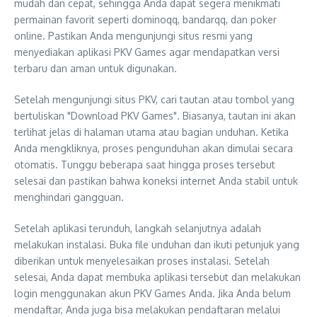
mudah dan cepat, sehingga Anda dapat segera menikmati
permainan favorit seperti dominoqq, bandarqq, dan poker
online. Pastikan Anda mengunjungi situs resmi yang
menyediakan aplikasi PKV Games agar mendapatkan versi
terbaru dan aman untuk digunakan.
Setelah mengunjungi situs PKV, cari tautan atau tombol yang
bertuliskan "Download PKV Games". Biasanya, tautan ini akan
terlihat jelas di halaman utama atau bagian unduhan. Ketika
Anda mengkliknya, proses pengunduhan akan dimulai secara
otomatis. Tunggu beberapa saat hingga proses tersebut
selesai dan pastikan bahwa koneksi internet Anda stabil untuk
menghindari gangguan.
Setelah aplikasi terunduh, langkah selanjutnya adalah
melakukan instalasi. Buka file unduhan dan ikuti petunjuk yang
diberikan untuk menyelesaikan proses instalasi. Setelah
selesai, Anda dapat membuka aplikasi tersebut dan melakukan
login menggunakan akun PKV Games Anda. Jika Anda belum
mendaftar, Anda juga bisa melakukan pendaftaran melalui