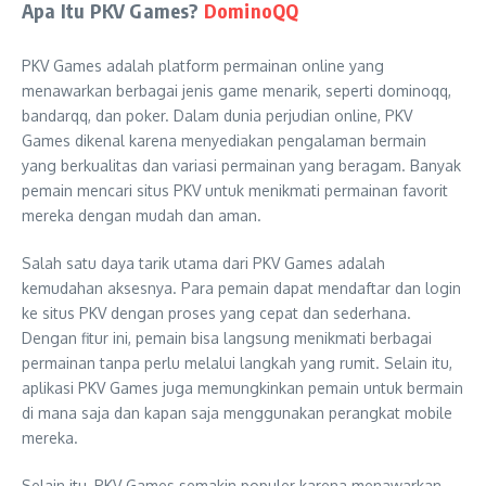
Apa Itu PKV Games?
DominoQQ
PKV Games adalah platform permainan online yang
menawarkan berbagai jenis game menarik, seperti dominoqq,
bandarqq, dan poker. Dalam dunia perjudian online, PKV
Games dikenal karena menyediakan pengalaman bermain
yang berkualitas dan variasi permainan yang beragam. Banyak
pemain mencari situs PKV untuk menikmati permainan favorit
mereka dengan mudah dan aman.
Salah satu daya tarik utama dari PKV Games adalah
kemudahan aksesnya. Para pemain dapat mendaftar dan login
ke situs PKV dengan proses yang cepat dan sederhana.
Dengan fitur ini, pemain bisa langsung menikmati berbagai
permainan tanpa perlu melalui langkah yang rumit. Selain itu,
aplikasi PKV Games juga memungkinkan pemain untuk bermain
di mana saja dan kapan saja menggunakan perangkat mobile
mereka.
Selain itu, PKV Games semakin populer karena menawarkan