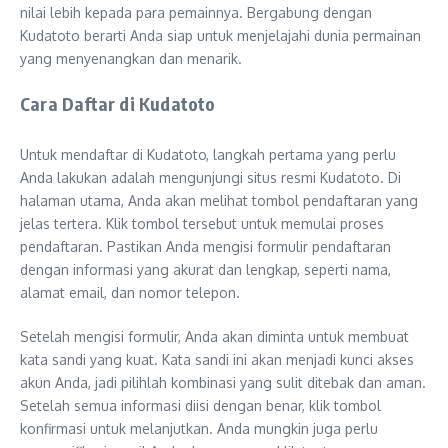
nilai lebih kepada para pemainnya. Bergabung dengan
Kudatoto berarti Anda siap untuk menjelajahi dunia permainan
yang menyenangkan dan menarik.
Cara Daftar di Kudatoto
Untuk mendaftar di Kudatoto, langkah pertama yang perlu
Anda lakukan adalah mengunjungi situs resmi Kudatoto. Di
halaman utama, Anda akan melihat tombol pendaftaran yang
jelas tertera. Klik tombol tersebut untuk memulai proses
pendaftaran. Pastikan Anda mengisi formulir pendaftaran
dengan informasi yang akurat dan lengkap, seperti nama,
alamat email, dan nomor telepon.
Setelah mengisi formulir, Anda akan diminta untuk membuat
kata sandi yang kuat. Kata sandi ini akan menjadi kunci akses
akun Anda, jadi pilihlah kombinasi yang sulit ditebak dan aman.
Setelah semua informasi diisi dengan benar, klik tombol
konfirmasi untuk melanjutkan. Anda mungkin juga perlu