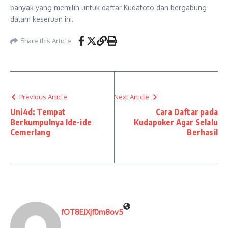
banyak yang memilih untuk daftar Kudatoto dan bergabung
dalam keseruan ini.
Share this Article
Previous Article
Next Article
Uni4d: Tempat
Cara Daftar pada
Berkumpulnya Ide-ide
Kudapoker Agar Selalu
Cemerlang
Berhasil
fOT8EJXjf0m8ov5