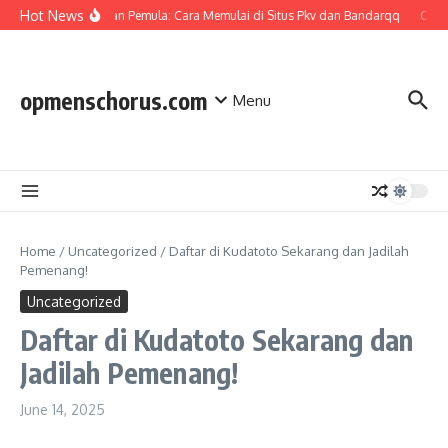
Skip to content
Hot News
Panduan Pemula: Cara Memulai di Situs Pkv dan Bandarqq
Cara 
opmenschorus.com
Menu
Home
/
Uncategorized
/
Daftar di Kudatoto Sekarang dan Jadilah
Pemenang!
Uncategorized
Daftar di Kudatoto Sekarang dan
Jadilah Pemenang!
June 14, 2025