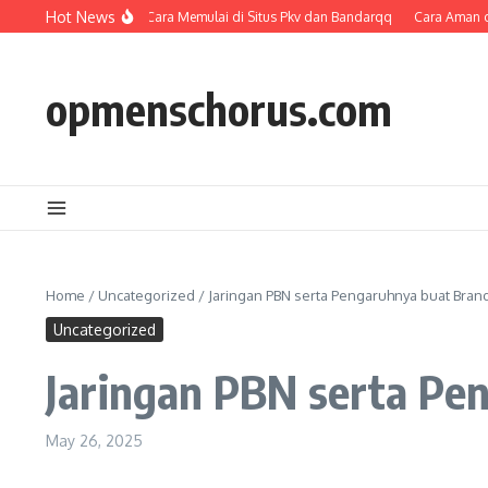
Skip to content
Hot News
Panduan Pemula: Cara Memulai di Situs Pkv dan Bandarqq
Cara Aman dan
opmenschorus.com
Home
/
Uncategorized
/
Jaringan PBN serta Pengaruhnya buat Bran
Uncategorized
Jaringan PBN serta Pe
May 26, 2025