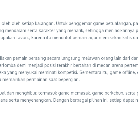
 oleh oleh setiap kalangan. Untuk penggemar game petualangan, par
ng mendalam serta karakter yang menarik, sehingga menjadikannya 
merupakan favorit, karena itu menuntut pemain agar memikirkan kriti
kan pemain bersaing secara langsung melawan orang lain dari dari 
berlomba demi menjadi posisi terakhir bertahan di medan arena per
a yang menyukai meminati kompetisi. Sementara itu, game offline, 
ka memainkan permainan saat bepergian.
asual dan menghibur, termasuk game memasak, game berkebun, serta 
na serta menyenangkan. Dengan berbagai pilihan ini, setiap dapat m