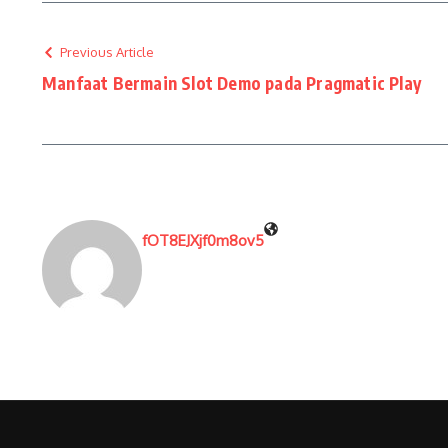
Previous Article
Manfaat Bermain Slot Demo pada Pragmatic Play
fOT8EJXjf0m8ov5