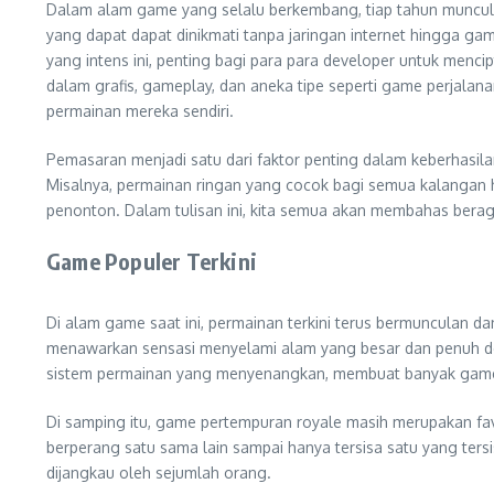
Dalam alam game yang selalu berkembang, tiap tahun muncul
yang dapat dapat dinikmati tanpa jaringan internet hingga g
yang intens ini, penting bagi para para developer untuk men
dalam grafis, gameplay, dan aneka tipe seperti game perjala
permainan mereka sendiri.
Pemasaran menjadi satu dari faktor penting dalam keberhasil
Misalnya, permainan ringan yang cocok bagi semua kalanga
penonton. Dalam tulisan ini, kita semua akan membahas berag
Game Populer Terkini
Di alam game saat ini, permainan terkini terus bermunculan d
menawarkan sensasi menyelami alam yang besar dan penuh den
sistem permainan yang menyenangkan, membuat banyak game
Di samping itu, game pertempuran royale masih merupakan fa
berperang satu sama lain sampai hanya tersisa satu yang ters
dijangkau oleh sejumlah orang.