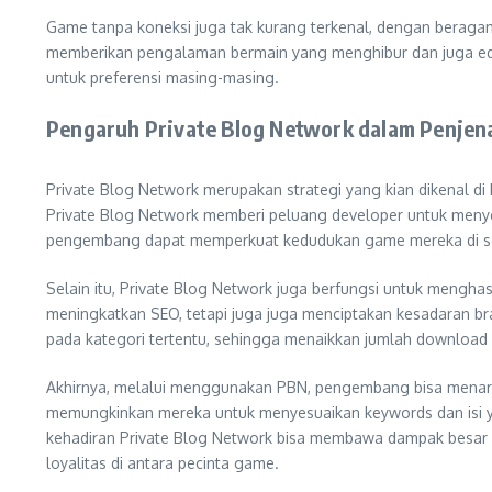
Game tanpa koneksi juga tak kurang terkenal, dengan beragam 
memberikan pengalaman bermain yang menghibur dan juga ed
untuk preferensi masing-masing.
Pengaruh Private Blog Network dalam Penje
Private Blog Network merupakan strategi yang kian dikenal d
Private Blog Network memberi peluang developer untuk menyeb
pengembang dapat memperkuat kedudukan game mereka di sea
Selain itu, Private Blog Network juga berfungsi untuk menghas
meningkatkan SEO, tetapi juga juga menciptakan kesadaran bra
pada kategori tertentu, sehingga menaikkan jumlah download 
Akhirnya, melalui menggunakan PBN, pengembang bisa menarg
memungkinkan mereka untuk menyesuaikan keywords dan isi ya
kehadiran Private Blog Network bisa membawa dampak besar
loyalitas di antara pecinta game.