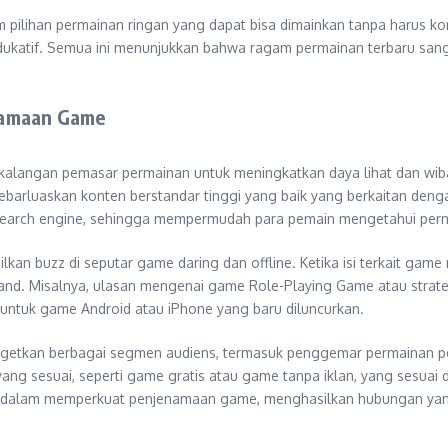
pilihan permainan ringan yang dapat bisa dimainkan tanpa harus kon
ukatif. Semua ini menunjukkan bahwa ragam permainan terbaru san
namaan Game
i kalangan pemasar permainan untuk meningkatkan daya lihat dan wi
arluaskan konten berstandar tinggi yang baik yang berkaitan dengan
rch engine, sehingga mempermudah para pemain mengetahui permai
ilkan buzz di seputar game daring dan offline. Ketika isi terkait ga
nd. Misalnya, ulasan mengenai game Role-Playing Game atau strategi
untuk game Android atau iPhone yang baru diluncurkan.
etkan berbagai segmen audiens, termasuk penggemar permainan pet
ng sesuai, seperti game gratis atau game tanpa iklan, yang sesua
 dalam memperkuat penjenamaan game, menghasilkan hubungan yang