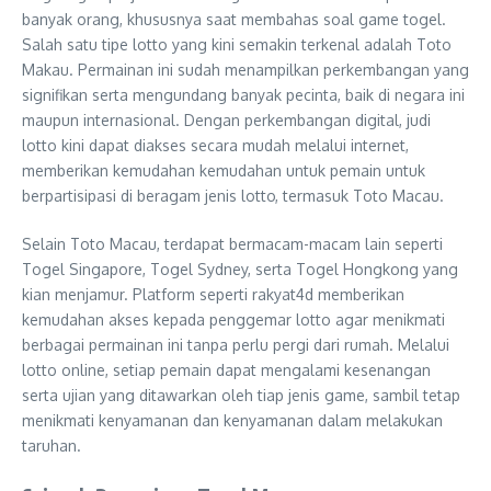
banyak orang, khususnya saat membahas soal game togel.
Salah satu tipe lotto yang kini semakin terkenal adalah Toto
Makau. Permainan ini sudah menampilkan perkembangan yang
signifikan serta mengundang banyak pecinta, baik di negara ini
maupun internasional. Dengan perkembangan digital, judi
lotto kini dapat diakses secara mudah melalui internet,
memberikan kemudahan kemudahan untuk pemain untuk
berpartisipasi di beragam jenis lotto, termasuk Toto Macau.
Selain Toto Macau, terdapat bermacam-macam lain seperti
Togel Singapore, Togel Sydney, serta Togel Hongkong yang
kian menjamur. Platform seperti rakyat4d memberikan
kemudahan akses kepada penggemar lotto agar menikmati
berbagai permainan ini tanpa perlu pergi dari rumah. Melalui
lotto online, setiap pemain dapat mengalami kesenangan
serta ujian yang ditawarkan oleh tiap jenis game, sambil tetap
menikmati kenyamanan dan kenyamanan dalam melakukan
taruhan.