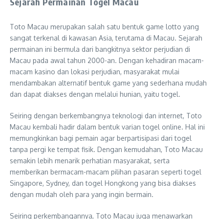
Sejarah Permainan Togel Macau
Toto Macau merupakan salah satu bentuk game lotto yang
sangat terkenal di kawasan Asia, terutama di Macau. Sejarah
permainan ini bermula dari bangkitnya sektor perjudian di
Macau pada awal tahun 2000-an. Dengan kehadiran macam-
macam kasino dan lokasi perjudian, masyarakat mulai
mendambakan alternatif bentuk game yang sederhana mudah
dan dapat diakses dengan melalui hunian, yaitu togel.
Seiring dengan berkembangnya teknologi dan internet, Toto
Macau kembali hadir dalam bentuk varian togel online. Hal ini
memungkinkan bagi pemain agar berpartisipasi dari togel
tanpa pergi ke tempat fisik. Dengan kemudahan, Toto Macau
semakin lebih menarik perhatian masyarakat, serta
memberikan bermacam-macam pilihan pasaran seperti togel
Singapore, Sydney, dan togel Hongkong yang bisa diakses
dengan mudah oleh para yang ingin bermain.
Seiring perkembangannya, Toto Macau juga menawarkan