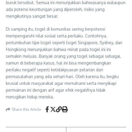
buruk tersebut. Semua ini menunjukkan bahwasanya walaupun
ada potensi keuntungan yang diperoleh, risiko yang
mengikutinya sangat besar.
Di samping itu, togel di komunitas sering berpotensi
mempengaruhi nilai sosial serta perilaku. Contohnya,
pertumbuhan tipe togel seperti togel Singapore, Sydney, dan
Hongkong menunjukkan bahwa minat pada togel ini ini
semakin meluas. Banyak orang yang togel sebagai sebagai,
namun di beberapa kasus, hal ini bisa mengembangkan
perilaku negatif seperti ketidakpuasan pelarian dari
permasalahan yang ada sehari-hari. Oleh karena itu, begitu
krusial untuk masyarakat agar memahami serta menyikapi
permainan ini dengan arif agar efek negatifnya tidak
merugikan hidup mereka.
Share this Article