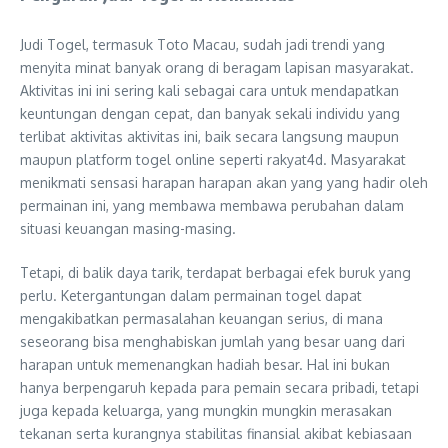
Judi Togel, termasuk Toto Macau, sudah jadi trendi yang
menyita minat banyak orang di beragam lapisan masyarakat.
Aktivitas ini ini sering kali sebagai cara untuk mendapatkan
keuntungan dengan cepat, dan banyak sekali individu yang
terlibat aktivitas aktivitas ini, baik secara langsung maupun
maupun platform togel online seperti rakyat4d. Masyarakat
menikmati sensasi harapan harapan akan yang yang hadir oleh
permainan ini, yang membawa membawa perubahan dalam
situasi keuangan masing-masing.
Tetapi, di balik daya tarik, terdapat berbagai efek buruk yang
perlu. Ketergantungan dalam permainan togel dapat
mengakibatkan permasalahan keuangan serius, di mana
seseorang bisa menghabiskan jumlah yang besar uang dari
harapan untuk memenangkan hadiah besar. Hal ini bukan
hanya berpengaruh kepada para pemain secara pribadi, tetapi
juga kepada keluarga, yang mungkin mungkin merasakan
tekanan serta kurangnya stabilitas finansial akibat kebiasaan