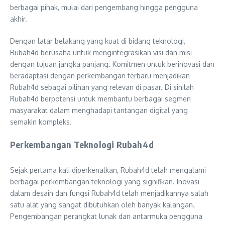
berbagai pihak, mulai dari pengembang hingga pengguna
akhir.
Dengan latar belakang yang kuat di bidang teknologi,
Rubah4d berusaha untuk mengintegrasikan visi dan misi
dengan tujuan jangka panjang. Komitmen untuk berinovasi dan
beradaptasi dengan perkembangan terbaru menjadikan
Rubah4d sebagai pilihan yang relevan di pasar. Di sinilah
Rubah4d berpotensi untuk membantu berbagai segmen
masyarakat dalam menghadapi tantangan digital yang
semakin kompleks.
Perkembangan Teknologi Rubah4d
Sejak pertama kali diperkenalkan, Rubah4d telah mengalami
berbagai perkembangan teknologi yang signifikan. Inovasi
dalam desain dan fungsi Rubah4d telah menjadikannya salah
satu alat yang sangat dibutuhkan oleh banyak kalangan.
Pengembangan perangkat lunak dan antarmuka pengguna