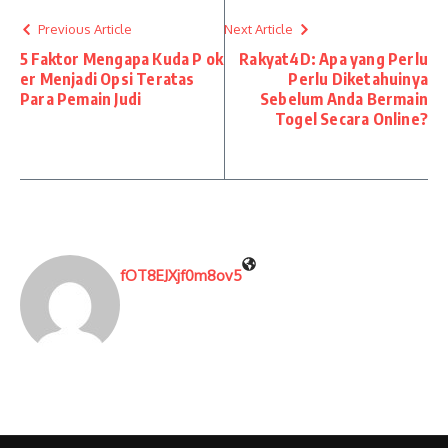
Previous Article
Next Article
5 Faktor Mengapa Kuda P ok
Rakyat4D: Apa yang Perlu
er Menjadi Opsi Teratas
Perlu Diketahuinya
Para Pemain Judi
Sebelum Anda Bermain
Togel Secara Online?
fOT8EJXjf0m8ov5