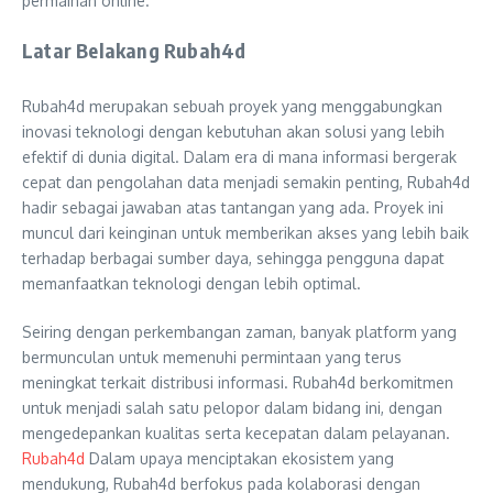
permainan online.
Latar Belakang Rubah4d
Rubah4d merupakan sebuah proyek yang menggabungkan
inovasi teknologi dengan kebutuhan akan solusi yang lebih
efektif di dunia digital. Dalam era di mana informasi bergerak
cepat dan pengolahan data menjadi semakin penting, Rubah4d
hadir sebagai jawaban atas tantangan yang ada. Proyek ini
muncul dari keinginan untuk memberikan akses yang lebih baik
terhadap berbagai sumber daya, sehingga pengguna dapat
memanfaatkan teknologi dengan lebih optimal.
Seiring dengan perkembangan zaman, banyak platform yang
bermunculan untuk memenuhi permintaan yang terus
meningkat terkait distribusi informasi. Rubah4d berkomitmen
untuk menjadi salah satu pelopor dalam bidang ini, dengan
mengedepankan kualitas serta kecepatan dalam pelayanan.
Rubah4d
Dalam upaya menciptakan ekosistem yang
mendukung, Rubah4d berfokus pada kolaborasi dengan