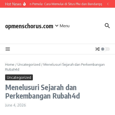
Skip to content
Hot News
Panduan Pemula: Cara Memulai di Situs Pkv dan Bandarqq
Cara 
opmenschorus.com
Menu
Home
/
Uncategorized
/
Menelusuri Sejarah dan Perkembangan
Rubah4d
Uncategorized
Menelusuri Sejarah dan
Perkembangan Rubah4d
June 4, 2026