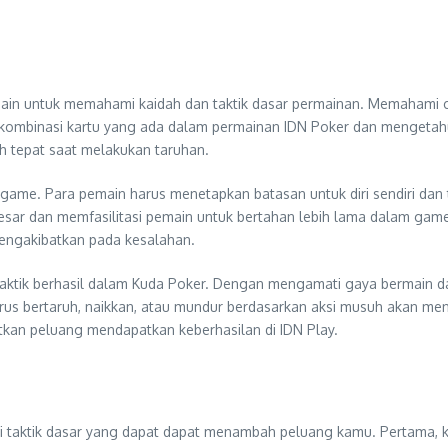
main untuk memahami kaidah dan taktik dasar permainan. Memahami c
e kombinasi kartu yang ada dalam permainan IDN Poker dan mengetah
h tepat saat melakukan taruhan.
game. Para pemain harus menetapkan batasan untuk diri sendiri dan 
sar dan memfasilitasi pemain untuk bertahan lebih lama dalam game.
engakibatkan pada kesalahan.
aktik berhasil dalam Kuda Poker. Dengan mengamati gaya bermain da
arus bertaruh, naikkan, atau mundur berdasarkan aksi musuh akan
atkan peluang mendapatkan keberhasilan di IDN Play.
taktik dasar yang dapat dapat menambah peluang kamu. Pertama, ken