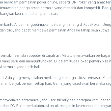
beragam permainan poker online, seperti IDN Poker yang amat terke
a, menawarkan pengalaman bermain yang menarik dan kompetitif. Bagi
angkan keahlian dalam permainan.
isa membantu Anda mengoptimalkan peluang menang di KudaPoker. Den
ps dan trik yang dapat membawa permainan Anda ke tahap selanjutny
emakin semakin populer di tanah air. Melalui menawarkan berbagai j
er yang seru dan menguntungkan. Di dalam Kuda Poker, pemain bisa
si bermain yang lebih baik.
 di Asia yang menyediakan media bagi berbagai situs, termasuk Kuda
anan banyak pemain setiap hari. Game yang disediakan beraneka rag
er, menyediakan antarmuka yang user-friendly dan beragam kemudahan
r dan IDN Poker berkolaborasi untuk menjamin keamanan dan kenyam