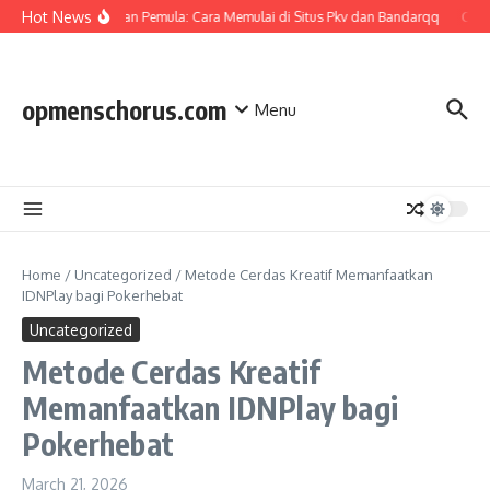
Skip to content
Hot News
Panduan Pemula: Cara Memulai di Situs Pkv dan Bandarqq
Cara
opmenschorus.com
Menu
Home
/
Uncategorized
/
Metode Cerdas Kreatif Memanfaatkan
IDNPlay bagi Pokerhebat
Uncategorized
Metode Cerdas Kreatif
Memanfaatkan IDNPlay bagi
Pokerhebat
March 21, 2026