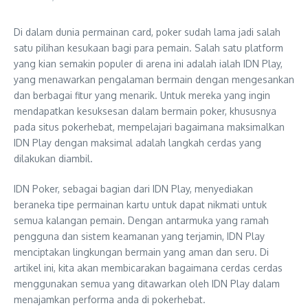
Di dalam dunia permainan card, poker sudah lama jadi salah
satu pilihan kesukaan bagi para pemain. Salah satu platform
yang kian semakin populer di arena ini adalah ialah IDN Play,
yang menawarkan pengalaman bermain dengan mengesankan
dan berbagai fitur yang menarik. Untuk mereka yang ingin
mendapatkan kesuksesan dalam bermain poker, khususnya
pada situs pokerhebat, mempelajari bagaimana maksimalkan
IDN Play dengan maksimal adalah langkah cerdas yang
dilakukan diambil.
IDN Poker, sebagai bagian dari IDN Play, menyediakan
beraneka tipe permainan kartu untuk dapat nikmati untuk
semua kalangan pemain. Dengan antarmuka yang ramah
pengguna dan sistem keamanan yang terjamin, IDN Play
menciptakan lingkungan bermain yang aman dan seru. Di
artikel ini, kita akan membicarakan bagaimana cerdas cerdas
menggunakan semua yang ditawarkan oleh IDN Play dalam
menajamkan performa anda di pokerhebat.