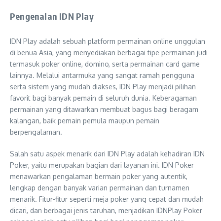
Pengenalan IDN Play
IDN Play adalah sebuah platform permainan online unggulan
di benua Asia, yang menyediakan berbagai tipe permainan judi
termasuk poker online, domino, serta permainan card game
lainnya. Melalui antarmuka yang sangat ramah pengguna
serta sistem yang mudah diakses, IDN Play menjadi pilihan
favorit bagi banyak pemain di seluruh dunia. Keberagaman
permainan yang ditawarkan membuat bagus bagi beragam
kalangan, baik pemain pemula maupun pemain
berpengalaman.
Salah satu aspek menarik dari IDN Play adalah kehadiran IDN
Poker, yaitu merupakan bagian dari layanan ini. IDN Poker
menawarkan pengalaman bermain poker yang autentik,
lengkap dengan banyak varian permainan dan turnamen
menarik. Fitur-fitur seperti meja poker yang cepat dan mudah
dicari, dan berbagai jenis taruhan, menjadikan IDNPlay Poker