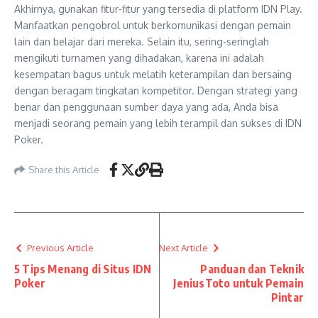
Akhirnya, gunakan fitur-fitur yang tersedia di platform IDN Play.
Manfaatkan pengobrol untuk berkomunikasi dengan pemain
lain dan belajar dari mereka. Selain itu, sering-seringlah
mengikuti turnamen yang dihadakan, karena ini adalah
kesempatan bagus untuk melatih keterampilan dan bersaing
dengan beragam tingkatan kompetitor. Dengan strategi yang
benar dan penggunaan sumber daya yang ada, Anda bisa
menjadi seorang pemain yang lebih terampil dan sukses di IDN
Poker.
Share this Article
Previous Article
Next Article
5 Tips Menang di Situs IDN
Panduan dan Teknik
Poker
JeniusToto untuk Pemain
Pintar