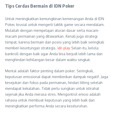
Tips Cerdas Bermain di IDN Poker
Untuk meningkatkan kemungkinan kemenangan Anda di IDN
Poker, krusial untuk mengerti taktik game secara mendalam.
Mulailah dengan mempelajari aturan dasar serta macam-
macam permainan yang ditawarkan. Kenali juga strategi
tempat, karena bermain dari posisi yang lebih baik seringkali
memberi keuntungan strategis.
idn play
Selain itu, kelola
bankroll dengan baik agar Anda bisa berjudi lebih lama dan
menghindari kehilangan besar dalam waktu singkat.
Mental adalah faktor penting dalam poker. Seringkali,
keputusan emosional dapat memberikan dampak negatif. Jaga
kesejukan dan fokus pada permainan, hindari tilting setelah
mendapat kekalahan. Tidak perlu sungkan untuk istirahat
sejenak jika Anda merasa stres. Mengontrol emosi adalah
rahasia untuk membuat keputusan yang lebih baik dan
meningkatkan performa Anda secara keseluruhan.