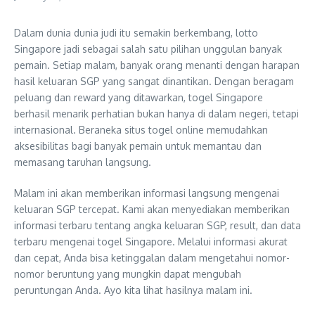
Dalam dunia dunia judi itu semakin berkembang, lotto
Singapore jadi sebagai salah satu pilihan unggulan banyak
pemain. Setiap malam, banyak orang menanti dengan harapan
hasil keluaran SGP yang sangat dinantikan. Dengan beragam
peluang dan reward yang ditawarkan, togel Singapore
berhasil menarik perhatian bukan hanya di dalam negeri, tetapi
internasional. Beraneka situs togel online memudahkan
aksesibilitas bagi banyak pemain untuk memantau dan
memasang taruhan langsung.
Malam ini akan memberikan informasi langsung mengenai
keluaran SGP tercepat. Kami akan menyediakan memberikan
informasi terbaru tentang angka keluaran SGP, result, dan data
terbaru mengenai togel Singapore. Melalui informasi akurat
dan cepat, Anda bisa ketinggalan dalam mengetahui nomor-
nomor beruntung yang mungkin dapat mengubah
peruntungan Anda. Ayo kita lihat hasilnya malam ini.