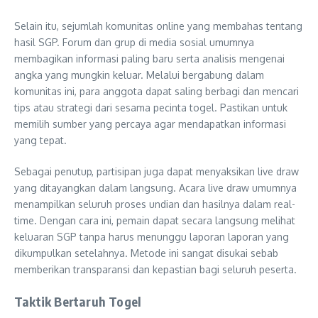
Selain itu, sejumlah komunitas online yang membahas tentang
hasil SGP. Forum dan grup di media sosial umumnya
membagikan informasi paling baru serta analisis mengenai
angka yang mungkin keluar. Melalui bergabung dalam
komunitas ini, para anggota dapat saling berbagi dan mencari
tips atau strategi dari sesama pecinta togel. Pastikan untuk
memilih sumber yang percaya agar mendapatkan informasi
yang tepat.
Sebagai penutup, partisipan juga dapat menyaksikan live draw
yang ditayangkan dalam langsung. Acara live draw umumnya
menampilkan seluruh proses undian dan hasilnya dalam real-
time. Dengan cara ini, pemain dapat secara langsung melihat
keluaran SGP tanpa harus menunggu laporan laporan yang
dikumpulkan setelahnya. Metode ini sangat disukai sebab
memberikan transparansi dan kepastian bagi seluruh peserta.
Taktik Bertaruh Togel