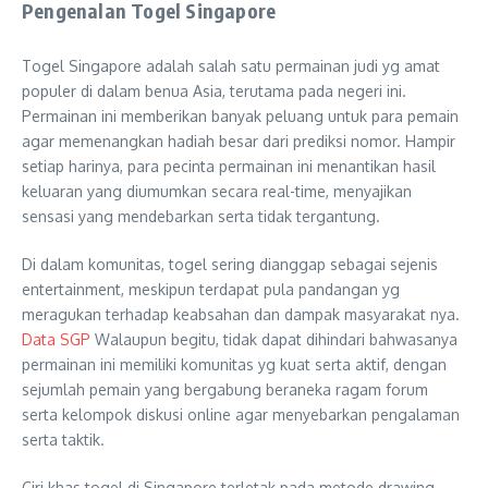
Pengenalan Togel Singapore
Togel Singapore adalah salah satu permainan judi yg amat
populer di dalam benua Asia, terutama pada negeri ini.
Permainan ini memberikan banyak peluang untuk para pemain
agar memenangkan hadiah besar dari prediksi nomor. Hampir
setiap harinya, para pecinta permainan ini menantikan hasil
keluaran yang diumumkan secara real-time, menyajikan
sensasi yang mendebarkan serta tidak tergantung.
Di dalam komunitas, togel sering dianggap sebagai sejenis
entertainment, meskipun terdapat pula pandangan yg
meragukan terhadap keabsahan dan dampak masyarakat nya.
Data SGP
Walaupun begitu, tidak dapat dihindari bahwasanya
permainan ini memiliki komunitas yg kuat serta aktif, dengan
sejumlah pemain yang bergabung beraneka ragam forum
serta kelompok diskusi online agar menyebarkan pengalaman
serta taktik.
Ciri khas togel di Singapore terletak pada metode drawing