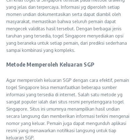
yang jelas dan terpercaya. Informasi yg diperoleh setiap
momen undian dokumentasikan serta dapat diambil oleh
masyarakat, memastikan bahwa seluruh pemain dapat
mengecek validitas hasil tersebut. Dengan berbagai jenis
taruhan yang tersedia, togel Singapore menyediakan opsi
yang beraneka untuk setiap pemain, dari prediksi sederhana
sampai kombinasi yang kompleks.
Metode Memperoleh Keluaran SGP
Agar memperoleh keluaran SGP dengan cara efektif, pemain
togel Singapore bisa memanfaatkan beberapa sumber
informasi yang tersedia di internet. Salah satu metode yg
sangat populer ialah dari situs resmi penyelenggara togel
Singapore. Situs ini umumnya menampilkan hasil undian
secara langsung dan memberikan informasi terkini mengenai
nomor yang keluar. Pemain juga dapat mengunduh aplikasi
resmi yang menawarkan notifikasi langsung untuk tiap
keluaran SGP.