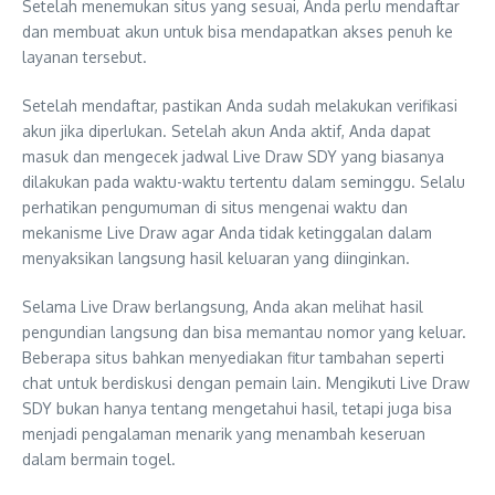
Setelah menemukan situs yang sesuai, Anda perlu mendaftar
dan membuat akun untuk bisa mendapatkan akses penuh ke
layanan tersebut.
Setelah mendaftar, pastikan Anda sudah melakukan verifikasi
akun jika diperlukan. Setelah akun Anda aktif, Anda dapat
masuk dan mengecek jadwal Live Draw SDY yang biasanya
dilakukan pada waktu-waktu tertentu dalam seminggu. Selalu
perhatikan pengumuman di situs mengenai waktu dan
mekanisme Live Draw agar Anda tidak ketinggalan dalam
menyaksikan langsung hasil keluaran yang diinginkan.
Selama Live Draw berlangsung, Anda akan melihat hasil
pengundian langsung dan bisa memantau nomor yang keluar.
Beberapa situs bahkan menyediakan fitur tambahan seperti
chat untuk berdiskusi dengan pemain lain. Mengikuti Live Draw
SDY bukan hanya tentang mengetahui hasil, tetapi juga bisa
menjadi pengalaman menarik yang menambah keseruan
dalam bermain togel.