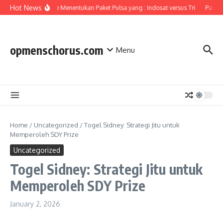
Skip to content
Hot News
Metode Menentukan Paket Pulsa yang : Indosat versus Tri
Pandua
opmenschorus.com
Menu
Home
/
Uncategorized
/
Togel Sidney: Strategi Jitu untuk
Memperoleh SDY Prize
Uncategorized
Togel Sidney: Strategi Jitu untuk
Memperoleh SDY Prize
January 2, 2026