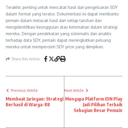
Terakhir, penting untuk mencatat hasil dan pengeluaran SDY
dalam format yang teratur. Dokumentasi ini dapat membantu
pemain dalam melacak hasil dari setiap taruhan dan
mengidentifikasi keunggulan atau kelemahan dalam strategi
mereka. Dengan pendekatan yang sistematis dan analitis
terhadap data SDY, pemain dapat meningkatkan peluang
mereka untuk memperoleh SDY prize yang diimpikan.
Share this Article
Previous Article
Next Article
Membuat Jaringan: Strategi
Mengapa Platform IDN Play
Berhasil di Warga-88
Jadi Pilihan Terbaik
Sebagian Besar Pemain