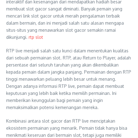
interaktif dan kesenangan dari mendapatkan hadiah besar
membuat slot gacor sangat diminati. Banyak pemain yang
mencari link slot gacor untuk meraih pengalaman terbaik
dalam bermain, dan ini menjadi salah satu alasan mengapa
situs-situs yang menawarkan slot gacor semakin ramai
dikunjungi.
rtp slot
RTP live menjadi salah satu kunci dalam menentukan kualitas
dari sebuah permainan slot. RTP, atau Return to Player, adalah
persentase dari seluruh taruhan yang akan dikembalikan
kepada pemain dalam jangka panjang. Permainan dengan RTP
tinggi menawarkan peluang lebih besar untuk menang.
Dengan adanya informasi RTP live, pemain dapat membuat
keputusan yang lebih baik ketika memilih permainan. Ini
memberikan keunggulan bagi pemain yang ingin
memaksimalkan potensi kemenangan mereka.
Kombinasi antara slot gacor dan RTP live menciptakan
ekosistem permainan yang menarik. Pemain tidak hanya bisa
menikmati keseruan dari bermain slot, tetapi juga memiliki