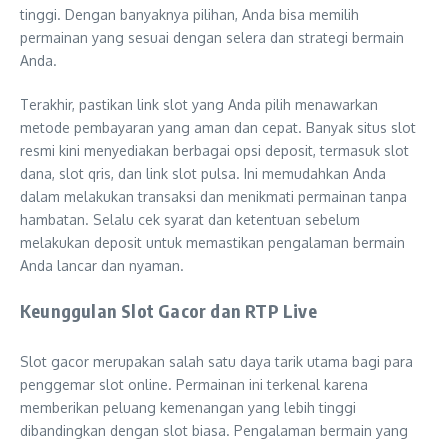
tinggi. Dengan banyaknya pilihan, Anda bisa memilih
permainan yang sesuai dengan selera dan strategi bermain
Anda.
Terakhir, pastikan link slot yang Anda pilih menawarkan
metode pembayaran yang aman dan cepat. Banyak situs slot
resmi kini menyediakan berbagai opsi deposit, termasuk slot
dana, slot qris, dan link slot pulsa. Ini memudahkan Anda
dalam melakukan transaksi dan menikmati permainan tanpa
hambatan. Selalu cek syarat dan ketentuan sebelum
melakukan deposit untuk memastikan pengalaman bermain
Anda lancar dan nyaman.
Keunggulan Slot Gacor dan RTP Live
Slot gacor merupakan salah satu daya tarik utama bagi para
penggemar slot online. Permainan ini terkenal karena
memberikan peluang kemenangan yang lebih tinggi
dibandingkan dengan slot biasa. Pengalaman bermain yang