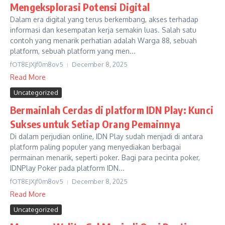
Mengeksplorasi Potensi Digital
Dalam era digital yang terus berkembang, akses terhadap
informasi dan kesempatan kerja semakin luas. Salah satu
contoh yang menarik perhatian adalah Warga 88, sebuah
platform, sebuah platform yang men...
fOT8EJXjf0m8ov5
December 8, 2025
Read More
Uncategorized
Bermainlah Cerdas di platform IDN Play: Kunci
Sukses untuk Setiap Orang Pemainnya
Di dalam perjudian online, IDN Play sudah menjadi di antara
platform paling populer yang menyediakan berbagai
permainan menarik, seperti poker. Bagi para pecinta poker,
IDNPlay Poker pada platform IDN...
fOT8EJXjf0m8ov5
December 8, 2025
Read More
Uncategorized