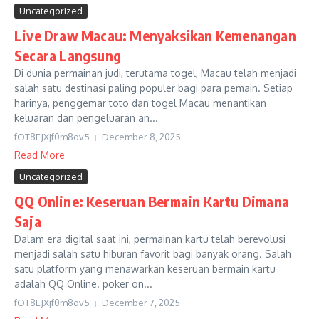
Uncategorized
Live Draw Macau: Menyaksikan Kemenangan
Secara Langsung
Di dunia permainan judi, terutama togel, Macau telah menjadi
salah satu destinasi paling populer bagi para pemain. Setiap
harinya, penggemar toto dan togel Macau menantikan
keluaran dan pengeluaran an...
fOT8EJXjf0m8ov5
December 8, 2025
Read More
Uncategorized
QQ Online: Keseruan Bermain Kartu Dimana
Saja
Dalam era digital saat ini, permainan kartu telah berevolusi
menjadi salah satu hiburan favorit bagi banyak orang. Salah
satu platform yang menawarkan keseruan bermain kartu
adalah QQ Online. poker on...
fOT8EJXjf0m8ov5
December 7, 2025