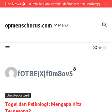
Skip to content
Hot News
Panduan Pemula: Cara Memulai di Situs Pkv dan Bandarqq
Cara 
opmenschorus.com
Menu
fOT8EJXjf0m8ov5
Uncategorized
Togel dan Psikologi: Mengapa Kita
Terpesona?