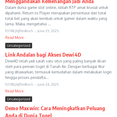
Menggandakan Kemenangan Jadi Anda
Dalam dunia game slot online, istilah RTP amat krusial untuk
dipahami. Return to Player merupakan persentase dari total
total bet yang akan kembali untuk gamer dalam waktu yang
lama. Maka, mengetahui ...
fOT8EJXjf0m8ov5
June 25, 2025
Read More
Uncategorized
Link Andalan bagi Akses Dewi4D
Dewi4D telah jadi salah satu situs yang paling banyak dicari
oleh para pemain togel di Tanah Air. Dengan berbagai fitur
yang ditawarkan, termasuk kemudahan dalam melakukan login
hingga proses pendafta...
fOT8EJXjf0m8ov5
June 24, 2025
Read More
Uncategorized
Demo Maxwin: Cara Meningkatkan Peluang
Anda di Dunia Togel