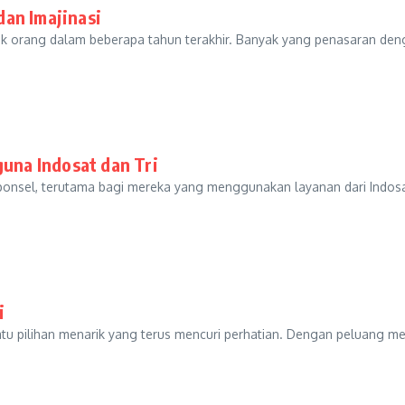
an Imajinasi
k orang dalam beberapa tahun terakhir. Banyak yang penasaran deng
guna Indosat dan Tri
 ponsel, terutama bagi mereka yang menggunakan layanan dari Indo
i
atu pilihan menarik yang terus mencuri perhatian. Dengan peluang m