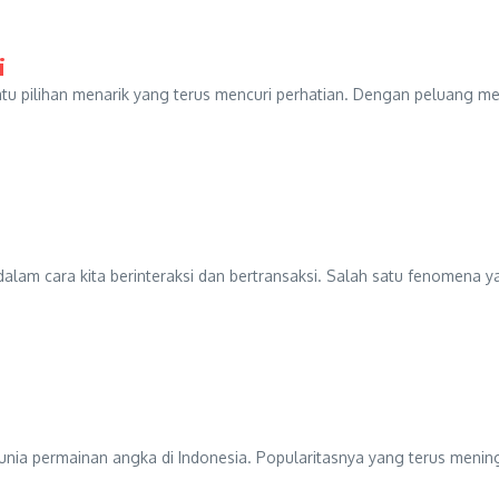
i
atu pilihan menarik yang terus mencuri perhatian. Dengan peluang m
 dalam cara kita berinteraksi dan bertransaksi. Salah satu fenomena y
ia permainan angka di Indonesia. Popularitasnya yang terus meningk