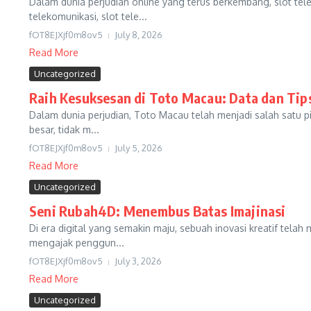
Dalam dunia perjudian online yang terus berkembang, slot tel
telekomunikasi, slot tele...
fOT8EJXjf0m8ov5
July 8, 2026
Read More
Uncategorized
Raih Kesuksesan di Toto Macau: Data dan Tip
Dalam dunia perjudian, Toto Macau telah menjadi salah satu 
besar, tidak m...
fOT8EJXjf0m8ov5
July 5, 2026
Read More
Uncategorized
Seni Rubah4D: Menembus Batas Imajinasi
Di era digital yang semakin maju, sebuah inovasi kreatif tel
mengajak penggun...
fOT8EJXjf0m8ov5
July 3, 2026
Read More
Uncategorized