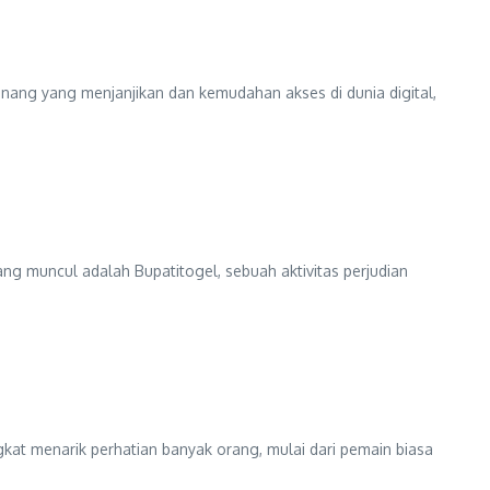
enang yang menjanjikan dan kemudahan akses di dunia digital,
ang muncul adalah Bupatitogel, sebuah aktivitas perjudian
at menarik perhatian banyak orang, mulai dari pemain biasa