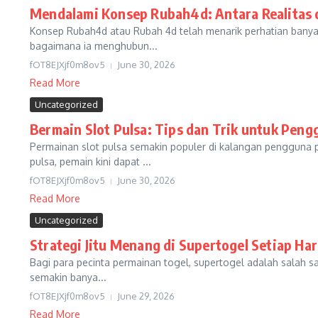
Mendalami Konsep Rubah4d: Antara Realitas d
Konsep Rubah4d atau Rubah 4d telah menarik perhatian banya
bagaimana ia menghubun...
fOT8EJXjf0m8ov5
June 30, 2026
Read More
Uncategorized
Bermain Slot Pulsa: Tips dan Trik untuk Peng
Permainan slot pulsa semakin populer di kalangan pengguna
pulsa, pemain kini dapat ...
fOT8EJXjf0m8ov5
June 30, 2026
Read More
Uncategorized
Strategi Jitu Menang di Supertogel Setiap Har
Bagi para pecinta permainan togel, supertogel adalah salah s
semakin banya...
fOT8EJXjf0m8ov5
June 29, 2026
Read More