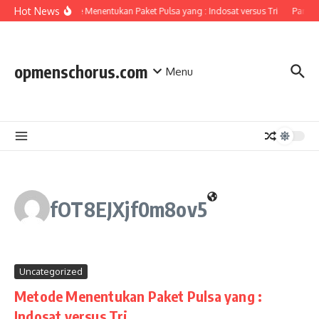
Skip to content
Hot News
Metode Menentukan Paket Pulsa yang : Indosat versus Tri
Pandua
opmenschorus.com
Menu
fOT8EJXjf0m8ov5
Uncategorized
Metode Menentukan Paket Pulsa yang :
Indosat versus Tri