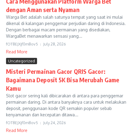
Cara Menggunakan Platform Warga Bet
dengan Aman serta Nyaman
Warga Bet adalah salah satunya tempat yang saat ini mulai
dikenal di kalangan penggemar perjudian daring di Indonesia.
Dengan berbagai macam permainan yang disediakan,
WargaBet menawarkan sensasi yang...
fOT8EJXjf0m8ov5
July 28, 2026
Read More
Uncategorized
Misteri Permainan Gacor QRIS Gacor:
Bagaimana Deposit 5K Bisa Merubah Game
Kamu
Slot gacor sering kali dibicarakan di antara para penggemar
permainan daring. Di antara banyaknya cara untuk melakukan
deposit, penggunaan kode QR semakin populer sebab
kenyamanan dan kecepatan ditawa...
fOT8EJXjf0m8ov5
July 24, 2026
Read More