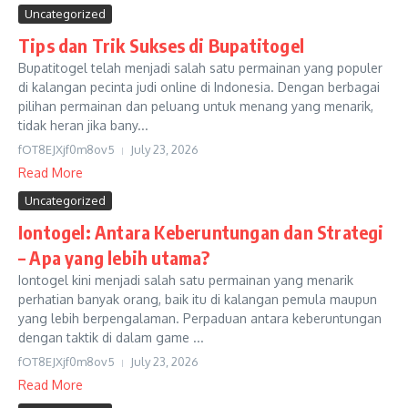
Uncategorized
Tips dan Trik Sukses di Bupatitogel
Bupatitogel telah menjadi salah satu permainan yang populer
di kalangan pecinta judi online di Indonesia. Dengan berbagai
pilihan permainan dan peluang untuk menang yang menarik,
tidak heran jika bany...
fOT8EJXjf0m8ov5
July 23, 2026
Read More
Uncategorized
Iontogel: Antara Keberuntungan dan Strategi
– Apa yang lebih utama?
Iontogel kini menjadi salah satu permainan yang menarik
perhatian banyak orang, baik itu di kalangan pemula maupun
yang lebih berpengalaman. Perpaduan antara keberuntungan
dengan taktik di dalam game ...
fOT8EJXjf0m8ov5
July 23, 2026
Read More