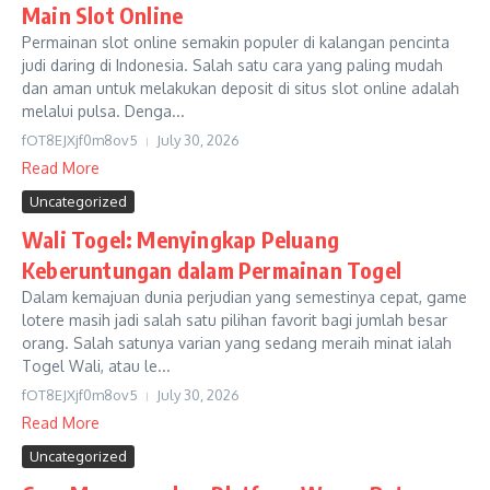
Main Slot Online
Permainan slot online semakin populer di kalangan pencinta
judi daring di Indonesia. Salah satu cara yang paling mudah
dan aman untuk melakukan deposit di situs slot online adalah
melalui pulsa. Denga...
fOT8EJXjf0m8ov5
July 30, 2026
Read More
Uncategorized
Wali Togel: Menyingkap Peluang
Keberuntungan dalam Permainan Togel
Dalam kemajuan dunia perjudian yang semestinya cepat, game
lotere masih jadi salah satu pilihan favorit bagi jumlah besar
orang. Salah satunya varian yang sedang meraih minat ialah
Togel Wali, atau le...
fOT8EJXjf0m8ov5
July 30, 2026
Read More
Uncategorized